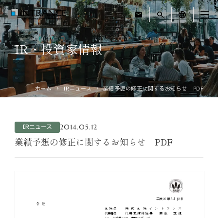
mail
search
language
IR・投資家情報
トップ
企業情報
ホーム
IRニュース
業績予想の修正に関するお知らせ PDF
事業紹介
2014.05.12
IRニュース
運営ホテル
業績予想の修正に関するお知らせ PDF
IR・投資家情報
サステナビリティ