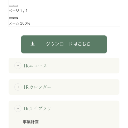
ページ
1
/
1
ズーム
100%
ダウンロードはこちら
IRニュース
arrow_forward
IRカレンダー
arrow_forward
IRライブラリ
arrow_forward
事業計画