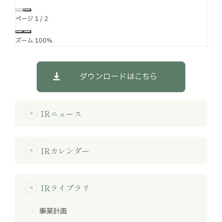
ページ
1
/
2
ズーム
100%
ダウンロードはこちら
IRニュース
arrow_forward
IRカレンダー
arrow_forward
IRライブラリ
arrow_forward
事業計画