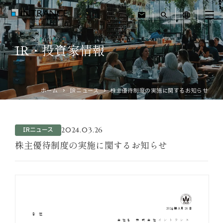
mail
search
language
IR・投資家情報
トップ
企業情報
ホーム
IRニュース
株主優待制度の実施に関するお知らせ
事業紹介
2024.03.26
IRニュース
運営ホテル
株主優待制度の実施に関するお知らせ
IR・投資家情報
サステナビリティ