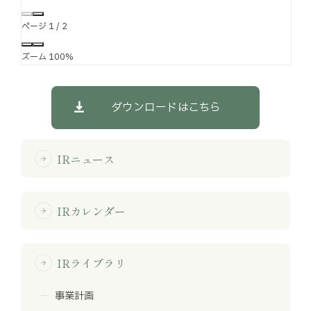
ページ
1
/
2
ズーム
100%
ダウンロードはこちら
IRニュース
arrow_forward
IRカレンダー
arrow_forward
IRライブラリ
arrow_forward
事業計画