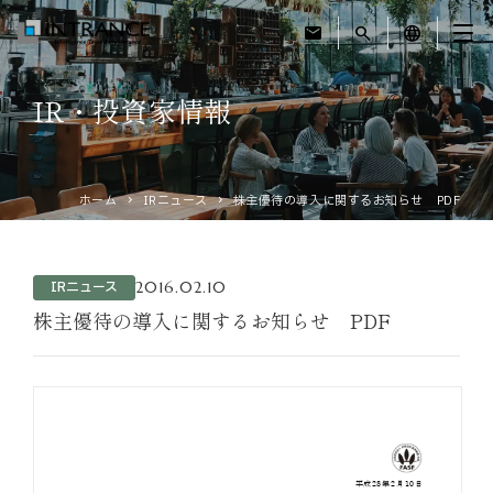
mail
search
language
IR・投資家情報
トップ
企業情報
ホーム
IRニュース
株主優待の導入に関するお知らせ PDF
事業紹介
2016.02.10
IRニュース
運営ホテル
株主優待の導入に関するお知らせ PDF
IR・投資家情報
サステナビリティ