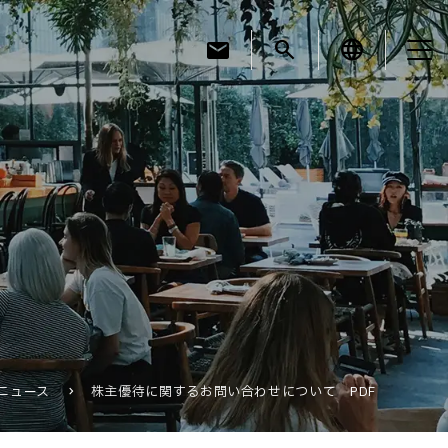
mail
search
language
お知らせ
お役立ちコラム
採用情報
Rニュース
株主優待に関するお問い合わせについて PDF
お問い合わせ