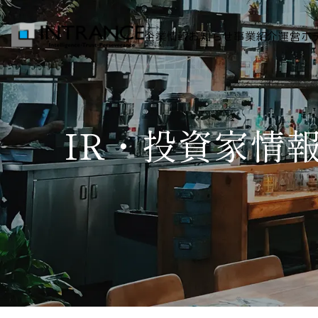
企業情報
お知らせ
事業紹介
運営ホ
トップ
IR・投資家情
企業情報
会社概要
代表者挨拶
グループ一覧
経営理念
事業紹介