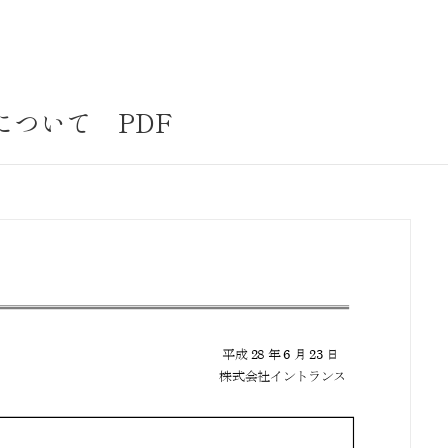
サステナビリティ
業
共通価値
送客事業
マテリアリティ
ついて PDF
取組事例