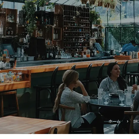
テル
IR・投資家情報
サステナビリティ
採用情報
運営ホテル
報
IR・投資家情報
IRニュース
IRカレンダー
IRライブラリ
株式情報
財務・業績情報
ホーム
I
IRイベント