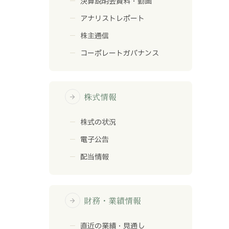
決算説明会資料・動画
アナリストレポート
株主通信
コーポレートガバナンス
株式情報
arrow_forward
株式の状況
電子公告
配当情報
財務・業績情報
arrow_forward
直近の業績・見通し