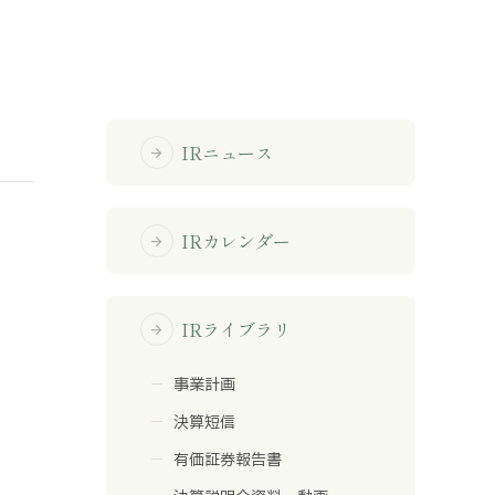
免責事項
サイトマップ
IRニュース
arrow_forward
勧誘方針
IRポリシー
IRカレンダー
arrow_forward
IRライブラリ
arrow_forward
事業計画
決算短信
有価証券報告書