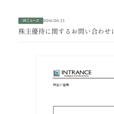
不動産事業
ホテル運営事
投資事業
IRニュース
2016.06.23
インバウンド
株主優待に関するお問い合わせに