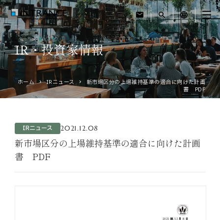
mail
search
language
IR・投資家情報
トップ
ホーム
IRニュース
新市場区分の上場維持基準の適合に向けた計画
企業情報
書 PDF
事業紹介
2021.12.08
IRニュース
運営ホテル
新市場区分の上場維持基準の適合に向けた計画
書 PDF
IR・投資家情報
サステナビリティ