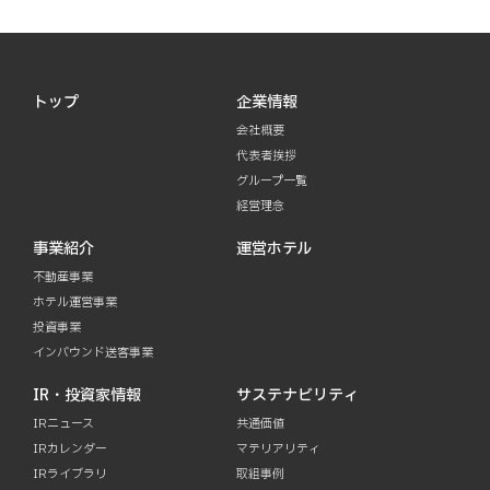
トップ
企業情報
会社概要
代表者挨拶
グループ一覧
経営理念
事業紹介
運営ホテル
不動産事業
ホテル運営事業
投資事業
インバウンド送客事業
IR・投資家情報
サステナビリティ
IRニュース
共通価値
IRカレンダー
マテリアリティ
IRライブラリ
取組事例