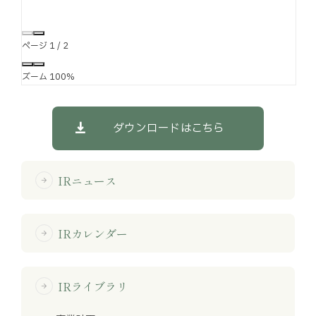
ページ
1
/
2
ズーム
100%
ダウンロードはこちら
IRニュース
arrow_forward
IRカレンダー
arrow_forward
IRライブラリ
arrow_forward