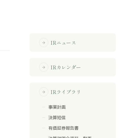
免責事項
サイトマップ
IRニュース
arrow_forward
勧誘方針
IRポリシー
IRカレンダー
arrow_forward
IRライブラリ
arrow_forward
事業計画
決算短信
有価証券報告書