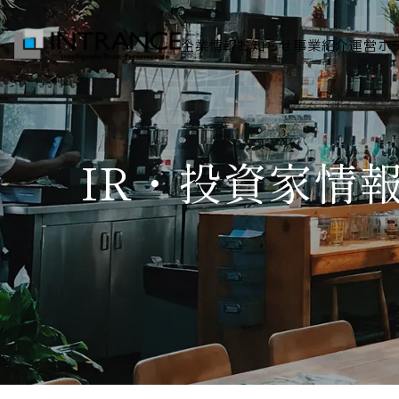
企業情報
お知らせ
事業紹介
運営ホ
トップ
IR・投資家情
企業情報
会社概要
代表者挨拶
グループ一覧
経営理念
事業紹介