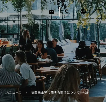
mail
search
language
お知らせ
お役立ちコラム
採用情報
IRニュース
支配株主等に関する事項について PDF
お問い合わせ