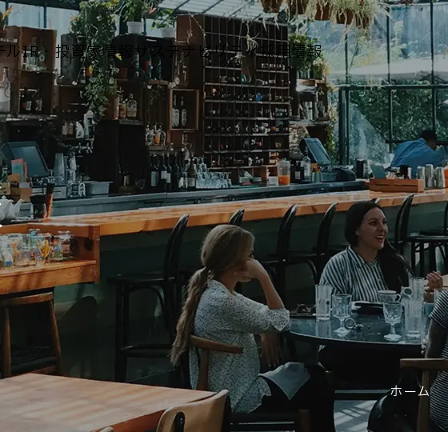
テル
IR・投資家情報
サステナビリティ
採用情報
運営ホテル
報
IR・投資家情報
IRニュース
IRカレンダー
IRライブラリ
株式情報
財務・業績情報
ホーム
IRイベント