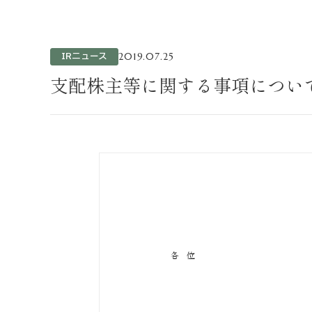
不動産事業
ホテル運営事
投資事業
IRニュース
2019.07.25
インバウンド
支配株主等に関する事項について