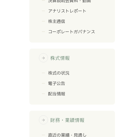
決算説明会資料・動画
アナリストレポート
株主通信
コーポレートガバナンス
株式情報
arrow_forward
株式の状況
電子公告
配当情報
財務・業績情報
arrow_forward
直近の業績・見通し