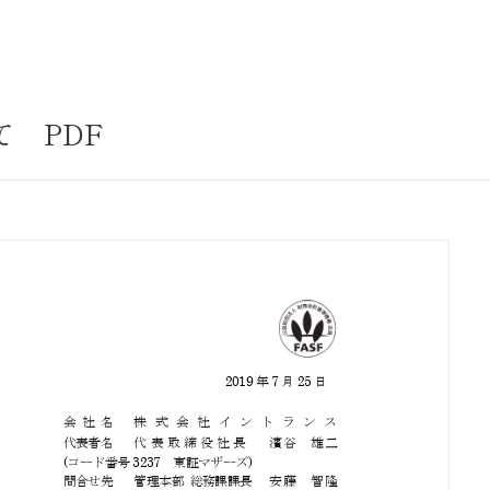
サステナビリティ
業
共通価値
送客事業
マテリアリティ
 PDF
取組事例