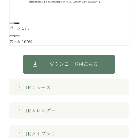
ページ
1
/
3
ズーム
100%
ダウンロードはこちら
IRニュース
arrow_forward
IRカレンダー
arrow_forward
IRライブラリ
arrow_forward