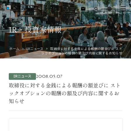
mail
search
language
IR・投資家情報
トップ
ホーム
IRニュース
取締役に対する金銭による報酬の額並びに スト
企業情報
ックオプションの報酬の額及び内容に関するお知らせ
事業紹介
2008.05.07
IRニュース
運営ホテル
取締役に対する金銭による報酬の額並びに スト
ックオプションの報酬の額及び内容に関するお
知らせ
IR・投資家情報
サステナビリティ