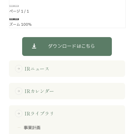
ページ
1
/
1
ズーム
100%
ダウンロードはこちら
IRニュース
arrow_forward
IRカレンダー
arrow_forward
IRライブラリ
arrow_forward
事業計画