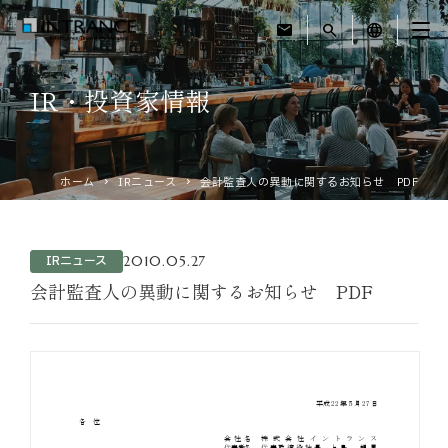
mail
search
language
IR・投資家情報
トップ
企業情報
ホーム
IRニュース
会計監査人の異動に関するお知らせ PDF
事業紹介
2010.05.27
IRニュース
運営ホテル
会計監査人の異動に関するお知らせ PDF
IR・投資家情報
サステナビリティ