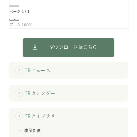
ページ
1
/
1
ズーム
100%
ダウンロードはこちら
IRニュース
arrow_forward
IRカレンダー
arrow_forward
IRライブラリ
arrow_forward
事業計画