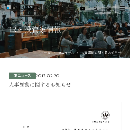
mail
search
language
IR・投資家情報
トップ
企業情報
ホーム
IRニュース
人事異動に関するお知らせ
事業紹介
2012.02.20
IRニュース
運営ホテル
人事異動に関するお知らせ
IR・投資家情報
サステナビリティ