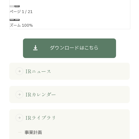
ページ
1
/
21
ズーム
100%
ダウンロードはこちら
IRニュース
arrow_forward
IRカレンダー
arrow_forward
IRライブラリ
arrow_forward
事業計画