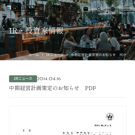
mail
search
language
IR・投資家情報
トップ
企業情報
ホーム
IRニュース
中期経営計画策定のお知らせ PDF
事業紹介
2014.04.16
IRニュース
運営ホテル
中期経営計画策定のお知らせ PDF
IR・投資家情報
サステナビリティ