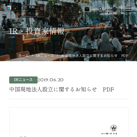
mail
search
language
IR・投資家情報
トップ
企業情報
ホーム
IRニュース
中国現地法人設立に関するお知らせ PDF
事業紹介
2019.06.20
IRニュース
運営ホテル
中国現地法人設立に関するお知らせ PDF
IR・投資家情報
サステナビリティ