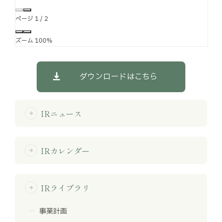
ページ
1
/
2
ズーム
100%
ダウンロードはこちら
IRニュース
arrow_forward
IRカレンダー
arrow_forward
IRライブラリ
arrow_forward
事業計画