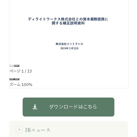
お知らせ
お役立ちコラム
採用情報
お問い合わせ
ページ
1
/
13
免責事項
サイトマップ
勧誘方針
IRポリシー
ズーム
100%
ダウンロードはこちら
IRニュース
arrow_forward