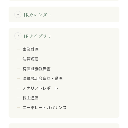
IRカレンダー
arrow_forward
IRライブラリ
arrow_forward
事業計画
決算短信
有価証券報告書
決算説明会資料・動画
アナリストレポート
株主通信
コーポレートガバナンス