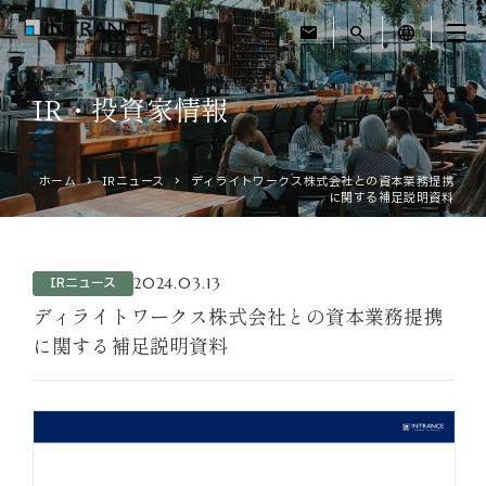
mail
search
language
IR・投資家情報
トップ
ホーム
IRニュース
ディライトワークス株式会社との資本業務提携
企業情報
に関する補足説明資料
事業紹介
2024.03.13
IRニュース
運営ホテル
ディライトワークス株式会社との資本業務提携
に関する補足説明資料
IR・投資家情報
サステナビリティ