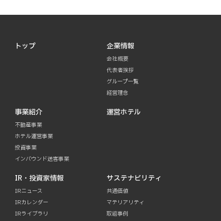
トップ
企業情報
会社概要
代表者挨拶
グループ一覧
経営理念
事業紹介
運営ホテル
不動産事業
ホテル運営事業
投資事業
インバウンド送客事業
IR・投資家情報
サステナビリティ
IRニュース
共通価値
IRカレンダー
マテリアリティ
IRライブラリ
取組事例