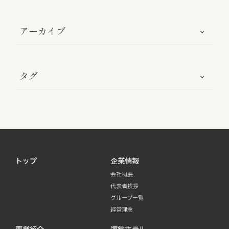
お知らせ
アーカイブ
お役立ちコラム
採用情報
タグ
お問い合わせ
免責事項
サイトマップ
勧誘方針
IRポリシー
トップ
企業情報
会社概要
代表者挨拶
グループ一覧
経営理念