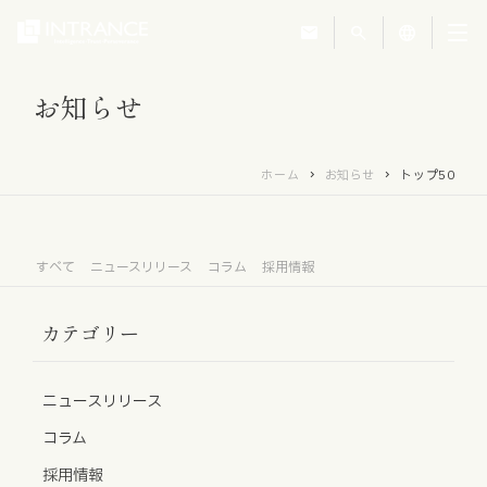
mail
search
language
お知らせ
トップ
ホーム
お知らせ
トップ50
企業情報
事業紹介
すべて
ニュースリリース
コラム
採用情報
運営ホテル
カテゴリー
IR・投資家情報
ニュースリリース
コラム
サステナビリティ
採用情報