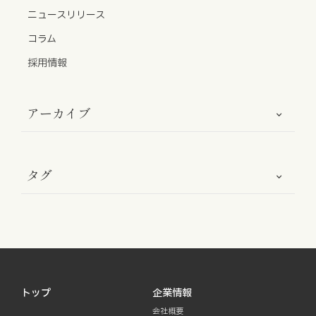
お知らせ
ニュースリリース
コラム
お役立ちコラム
採用情報
採用情報
アーカイブ
お問い合わせ
タグ
免責事項
サイトマップ
勧誘方針
IRポリシー
トップ
企業情報
会社概要