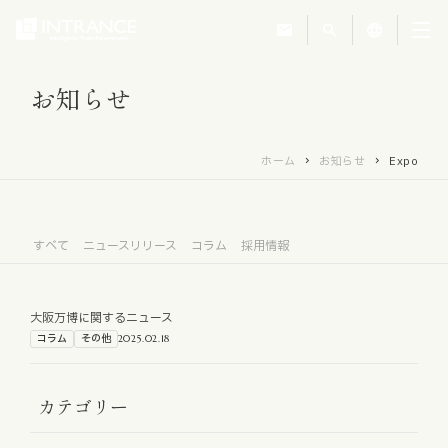
mail
search
language
お知らせ
トップ
ホーム
お知らせ
Expo
企業情報
事業紹介
すべて
ニュースリリース
コラム
採用情報
運営ホテル
大阪万博に関するニュース
コラム
その他
2025.02.18
IR・投資家情報
カテゴリー
サステナビリティ