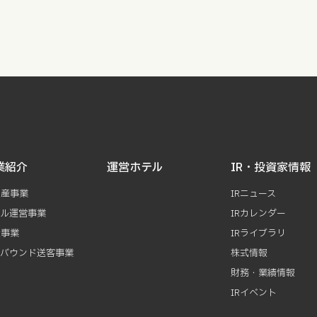
業紹介
運営ホテル
IR・投資家情報
動産事業
IRニュース
テル運営事業
IRカレンダー
資事業
IRライブラリ
ンバウンド送客事業
株式情報
財務・業績情報
IRイベント