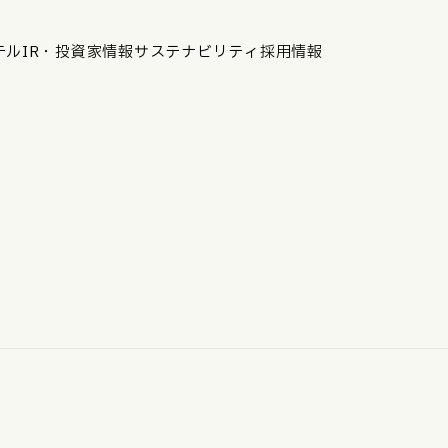
テル
IR・投資家情報
サステナビリティ
採用情報
運営ホテル
IR・投資家情報
IRニュース
IRカレンダー
IRライブラリ
株式情報
財務・業績情報
IRイベント