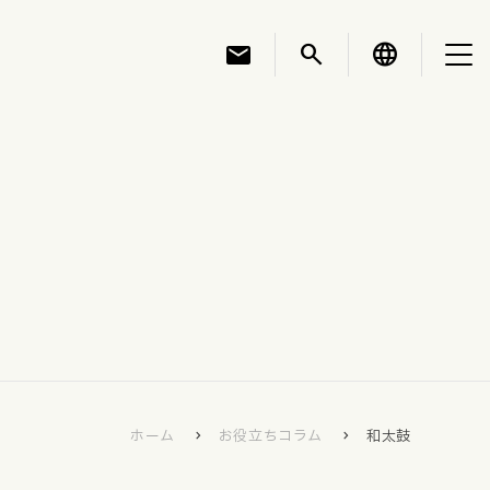
mail
search
language
お知らせ
お役立ちコラム
採用情報
ホーム
お役立ちコラム
和太鼓
お問い合わせ