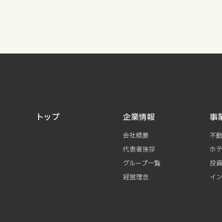
トップ
企業情報
事
会社概要
不
代表者挨拶
ホ
グループ一覧
投
経営理念
イ