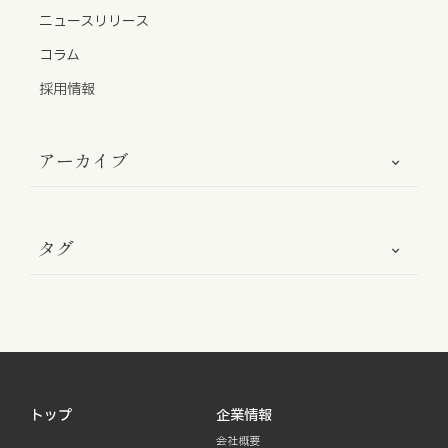
お知らせ
ニュースリリース
コラム
お役立ちコラム
採用情報
採用情報
アーカイブ
お問い合わせ
タグ
免責事項
サイトマップ
勧誘方針
IRポリシー
トップ
企業情報
会社概要