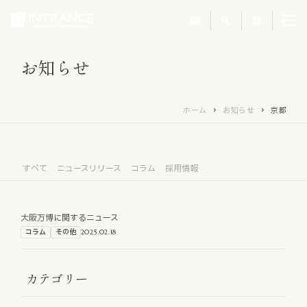
mail
search
language
お知らせ
トップ
ホーム
お知らせ
京都
企業情報
事業紹介
すべて
ニュースリリース
コラム
採用情報
運営ホテル
大阪万博に関するニュース
コラム
その他
2025.02.18
IR・投資家情報
カテゴリー
サステナビリティ