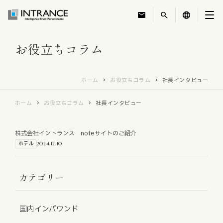
mail
search
language
お役立ちコラム
トップ
ホーム
お役立ちコラム
社長インタビュー
企業情報
ホーム
お役立ちコラム
社長インタビュー
事業紹介
株式会社イントランス noteサイトのご紹介
運営ホテル
ホテル
2024.12.10
IR・投資家情報
カテゴリー
サステナビリティ
国内インバウンド