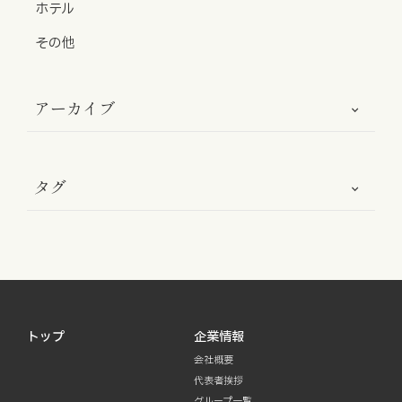
ホテル
お知らせ
その他
お役立ちコラム
アーカイブ
採用情報
お問い合わせ
タグ
免責事項
サイトマップ
勧誘方針
IRポリシー
トップ
企業情報
会社概要
代表者挨拶
グループ一覧