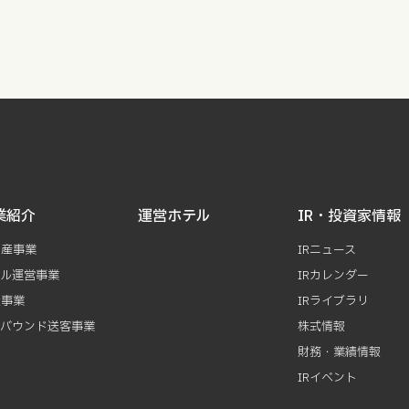
業紹介
運営ホテル
IR・投資家情報
動産事業
IRニュース
テル運営事業
IRカレンダー
資事業
IRライブラリ
ンバウンド送客事業
株式情報
財務・業績情報
IRイベント