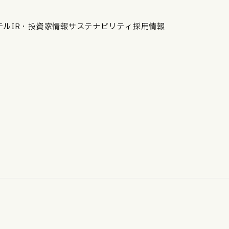
テル
IR・投資家情報
サステナビリティ
採用情報
運営ホテル
IR・投資家情報
IRニュース
IRカレンダー
IRライブラリ
株式情報
財務・業績情報
IRイベント