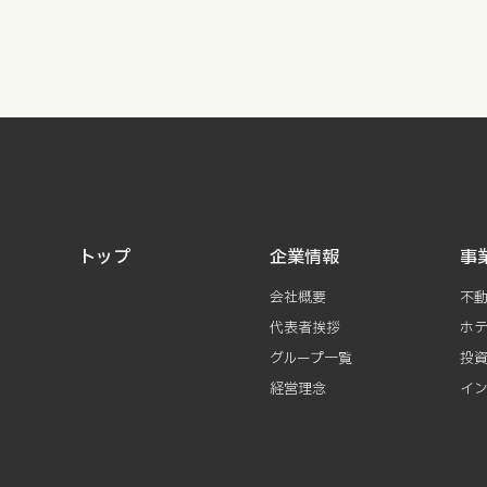
トップ
企業情報
事
会社概要
不
代表者挨拶
ホ
グループ一覧
投
経営理念
イ