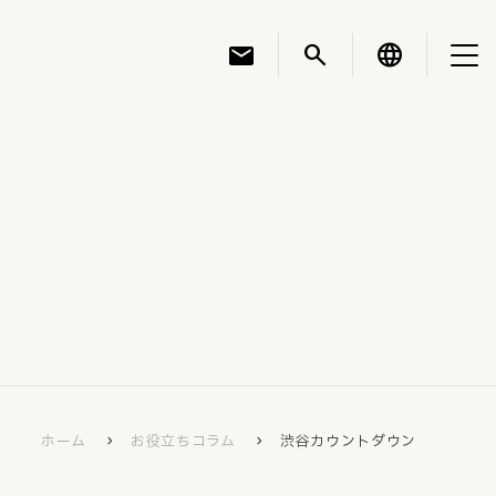
mail
search
language
お知らせ
お役立ちコラム
採用情報
ホーム
お役立ちコラム
渋谷カウントダウン
お問い合わせ