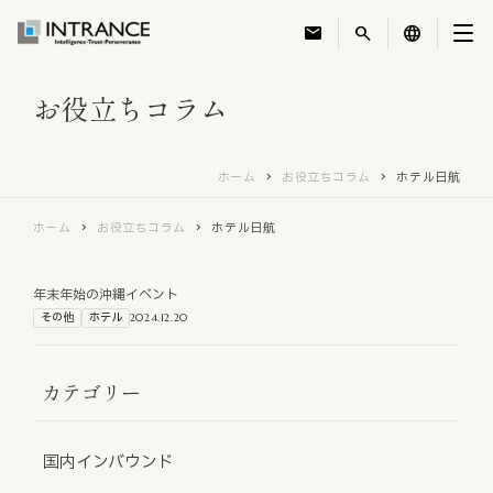
mail
search
language
お役立ちコラム
トップ
ホーム
お役立ちコラム
ホテル日航
企業情報
ホーム
お役立ちコラム
ホテル日航
事業紹介
年末年始の沖縄イベント
運営ホテル
その他
ホテル
2024.12.20
IR・投資家情報
カテゴリー
サステナビリティ
国内インバウンド