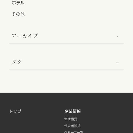
ホテル
お知らせ
その他
お役立ちコラム
アーカイブ
採用情報
お問い合わせ
タグ
免責事項
サイトマップ
勧誘方針
IRポリシー
トップ
企業情報
会社概要
代表者挨拶
グループ一覧